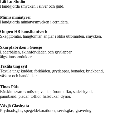
Lili Lu Studio
Handgjorda smycken i silver och guld.
Mimis miniatyrer
Handgjorda miniatyrsmycken i cernitlera.
Ompen HB konsthantverk
Skäggtomtar, hängtomtar, änglar i olika utföranden, smycken.
Skärpfabriken i Gnosjö
Läderbälten, skinnförkläden och grytlappar,
älgskinnsprodukter.
Textila ting syd
Textila ting: kuddar, förkläden, grytlappar, bonader, brickband,
väskor och handdukar.
Tinas Päls
Fårskinnsvaror: mössor, vantar, öronmuffar, sadelskydd,
pannband, plädar, tofflor, halsdukar, dynor.
Växjö Glashytta
Prydnadsglas, spegeldekorationer, servisglas, gravering.