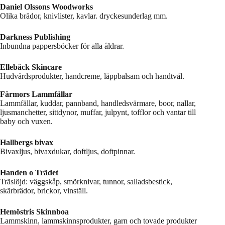
Daniel Olssons Woodworks
Olika brädor, knivlister, kavlar. dryckesunderlag mm.
Darkness Publishing
Inbundna pappersböcker för alla åldrar.
Ellebäck Skincare
Hudvårdsprodukter, handcreme, läppbalsam och handtvål.
Fårmors Lammfällar
Lammfällar, kuddar, pannband, handledsvärmare, boor, nallar,
ljusmanchetter, sittdynor, muffar, julpynt, tofflor och vantar till
baby och vuxen.
Hallbergs bivax
Bivaxljus, bivaxdukar, doftljus, doftpinnar.
Handen o Trädet
Träslöjd: väggskåp, smörknivar, tunnor, salladsbestick,
skärbrädor, brickor, vinställ.
Hemöstris Skinnboa
Lammskinn, lammskinnsprodukter, garn och tovade produkter