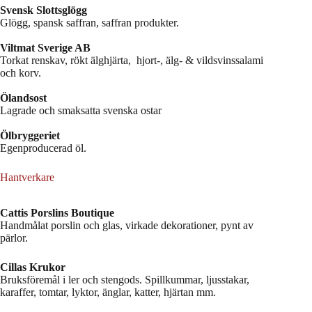
Svensk Slottsglögg
Glögg, spansk saffran, saffran produkter.
Viltmat Sverige AB
Torkat renskav, rökt älghjärta, hjort-, älg- & vildsvinssalami
och korv.
Ölandsost
Lagrade och smaksatta svenska ostar
Ölbryggeriet
Egenproducerad öl.
Hantverkare
Cattis Porslins Boutique
Handmålat porslin och glas, virkade dekorationer, pynt av
pärlor.
Cillas Krukor
Bruksföremål i ler och stengods. Spillkummar, ljusstakar,
karaffer, tomtar, lyktor, änglar, katter, hjärtan mm.