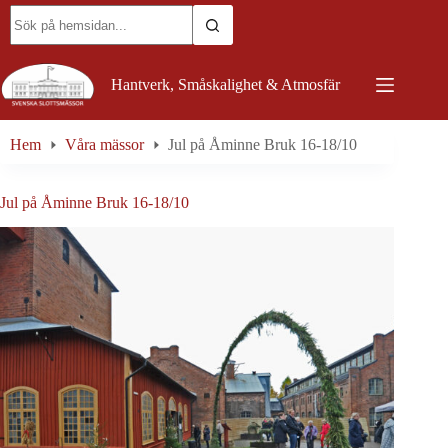
Skip
No
to
results
content
Hantverk, Småskalighet & Atmosfär
Hem
Våra mässor
Jul på Åminne Bruk 16-18/10
Jul på Åminne Bruk 16-18/10