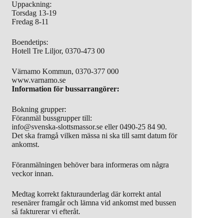
Uppackning:
Torsdag 13-19
Fredag 8-11
Boendetips:
Hotell Tre Liljor, 0370-473 00
Värnamo Kommun, 0370-377 000
www.varnamo.se
Information för bussarrangörer:
Bokning grupper:
Föranmäl bussgrupper till:
info@svenska-slottsmassor.se eller 0490-25 84 90.
Det ska framgå vilken mässa ni ska till samt datum för
ankomst.
Föranmälningen behöver bara informeras om några
veckor innan.
Medtag korrekt fakturaunderlag där korrekt antal
resenärer framgår och lämna vid ankomst med bussen
så fakturerar vi efteråt.