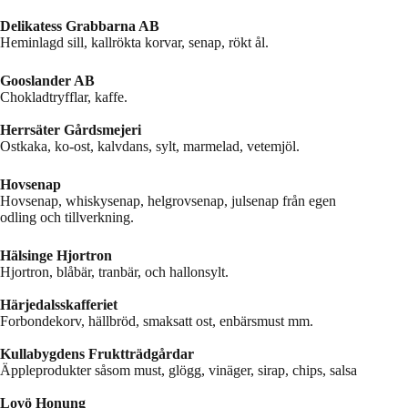
Delikatess Grabbarna AB
Heminlagd sill, kallrökta korvar, senap, rökt ål.
Gooslander AB
Chokladtryfflar, kaffe.
Herrsäter Gårdsmejeri
Ostkaka, ko-ost, kalvdans, sylt, marmelad, vetemjöl.
Hovsenap
Hovsenap, whiskysenap, helgrovsenap, julsenap från egen
odling och tillverkning.
Hälsinge Hjortron
Hjortron, blåbär, tranbär, och hallonsylt.
Härjedalsskafferiet
Forbondekorv, hällbröd, smaksatt ost, enbärsmust mm.
Kullabygdens Fruktträdgårdar
Äppleprodukter såsom must, glögg, vinäger, sirap, chips, salsa
Lovö Honung