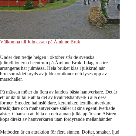
Välkomna till Julmässan på Åminne Bruk
Under den tredje helgen i oktober står de svenska
jultraditionerna i centrum på Åminne Bruk. I dagarna tre
arrangeras här julmässa. Hela bruket kläs i julskrud när
bruksområdet pryds av juldekorationer och lyses upp av
marschaller.
På mässan möter du flera av landets bästa hantverkare. Det är
ett unikt tillfälle att ta del av kvalitetshantverk i alla dess
former. Smeder, halmslöjdare, keramiker, textilhantverkare,
träslöjdare och mathantverkare ställer ut sina egentillverkade
alster. Chansen att hitta en och annan julklapp är stor. Alstren
köps direkt av hantverkaren utan fördyrande mellanhänder.
Matboden är en attraktion för flera sinnen. Dofter, smaker, ljud