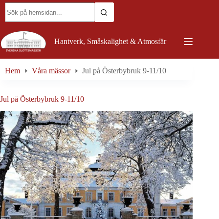
Skip
No
to
results
content
Hantverk, Småskalighet & Atmosfär
Hem
Våra mässor
Jul på Österbybruk 9-11/10
Jul på Österbybruk 9-11/10