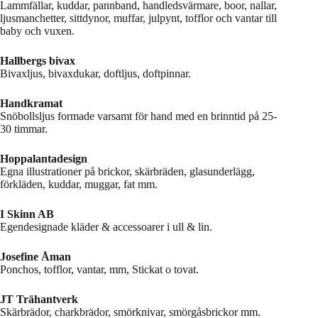
Lammfällar, kuddar, pannband, handledsvärmare, boor, nallar,
ljusmanchetter, sittdynor, muffar, julpynt, tofflor och vantar till
baby och vuxen.
Hallbergs bivax
Bivaxljus, bivaxdukar, doftljus, doftpinnar.
Handkramat
Snöbollsljus formade varsamt för hand med en brinntid på 25-
30 timmar.
Hoppalantadesign
Egna illustrationer på brickor, skärbräden, glasunderlägg,
förkläden, kuddar, muggar, fat mm.
I Skinn AB
Egendesignade kläder & accessoarer i ull & lin.
Josefine Åman
Ponchos, tofflor, vantar, mm, Stickat o tovat.
JT Trähantverk
Skärbrädor, charkbrädor, smörknivar, smörgåsbrickor mm.