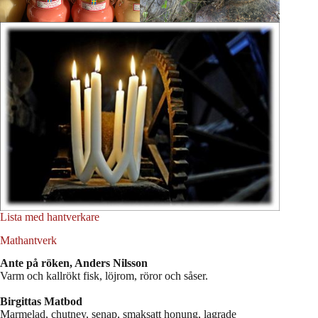
Lista med hantverkare
Mathantverk
Ante på röken, Anders Nilsson
Varm och kallrökt fisk, löjrom, röror och såser.
Birgittas Matbod
Marmelad, chutney, senap, smaksatt honung, lagrade