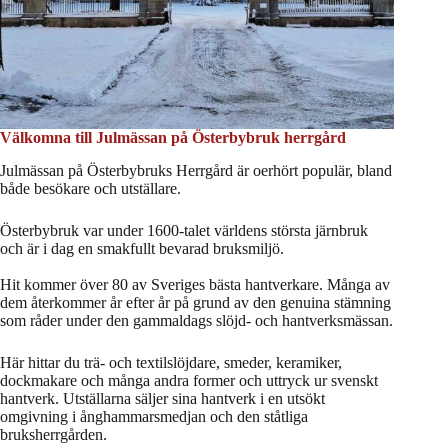
Välkomna till Julmässan på Österbybruk herrgård
Julmässan på Österbybruks Herrgård är oerhört populär, bland
både besökare och utställare.
Österbybruk var under 1600-talet världens största järnbruk
och är i dag en smakfullt bevarad bruksmiljö.
Hit kommer över 80 av Sveriges bästa hantverkare. Många av
dem återkommer år efter år på grund av den genuina stämning
som råder under den gammaldags slöjd- och hantverksmässan.
Här hittar du trä- och textilslöjdare, smeder, keramiker,
dockmakare och många andra former och uttryck ur svenskt
hantverk. Utställarna säljer sina hantverk i en utsökt
omgivning i ånghammarsmedjan och den ståtliga
bruksherrgården.