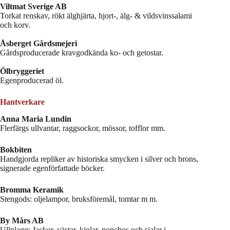
Viltmat Sverige AB
Torkat renskav, rökt älghjärta, hjort-, älg- & vildsvinssalami
och korv.
Åsberget Gårdsmejeri
Gårdsproducerade kravgodkända ko- och getostar.
Ölbryggeriet
Egenproducerad öl.
Hantverkare
Anna Maria Lundin
Flerfärgs ullvantar, raggsockor, mössor, tofflor mm.
Bokbiten
Handgjorda repliker av historiska smycken i silver och brons,
signerade egenförfattade böcker.
Bromma Keramik
Stengods: oljelampor, bruksföremål, tomtar m m.
By Mårs AB
Ullplagg: Jackor, västar, kjolar, ponchos och sjalar i