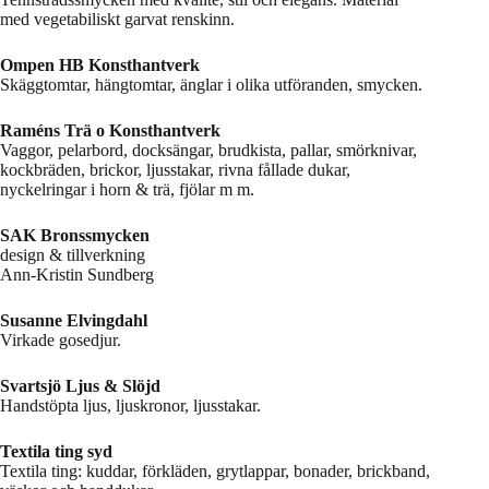
med vegetabiliskt garvat renskinn.
Ompen HB Konsthantverk
Skäggtomtar, hängtomtar, änglar i olika utföranden, smycken.
Raméns Trä o Konsthantverk
Vaggor, pelarbord, docksängar, brudkista, pallar, smörknivar,
kockbräden, brickor, ljusstakar, rivna fållade dukar,
nyckelringar i horn & trä, fjölar m m.
SAK Bronssmycken
design & tillverkning
Ann-Kristin Sundberg
Susanne Elvingdahl
Virkade gosedjur.
Svartsjö Ljus & Slöjd
Handstöpta ljus, ljuskronor, ljusstakar.
Textila ting syd
Textila ting: kuddar, förkläden, grytlappar, bonader, brickband,