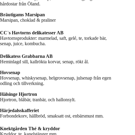
hårdostar från Öland.
Bräutigams Marsipan
Marsipan, choklad & praliner
CC`s Havtorns delikatesser AB
Havtornsprodukter: marmelad, saft, gelé, te, torkade bär,
senap, juice, kombucha.
Delikatess Grabbarna AB
Heminlagd sill, kallrökta korvar, senap, rökt ål.
Hovsenap
Hovsenap, whiskysenap, helgrovsenap, julsenap från egen
odling och tillverkning.
Hälsinge Hjortron
Hjortron, blåbär, tranbär, och hallonsylt.
Härjedalsskafferiet
Forbondekorv, hällbröd, smaksatt ost, enbärsmust mm.
Knektgården Thé & kryddor
Kryddor, te, kanelstänger mm.