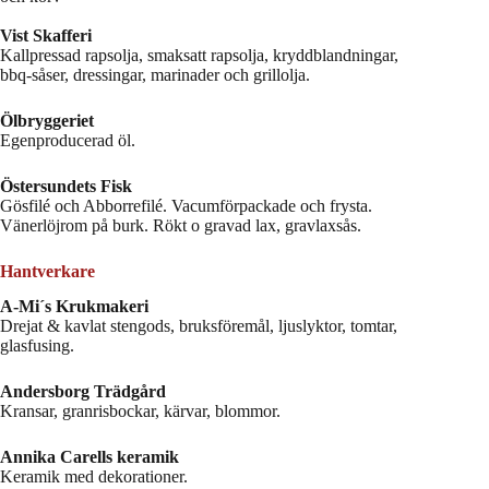
Vist Skafferi
Kallpressad rapsolja, smaksatt rapsolja, kryddblandningar,
bbq-såser, dressingar, marinader och grillolja.
Ölbryggeriet
Egenproducerad öl.
Östersundets Fisk
Gösfilé och Abborrefilé. Vacumförpackade och frysta.
Vänerlöjrom på burk. Rökt o gravad lax, gravlaxsås.
Hantverkare
A-Mi´s Krukmakeri
Drejat & kavlat stengods, bruksföremål, ljuslyktor, tomtar,
glasfusing.
Andersborg Trädgård
Kransar, granrisbockar, kärvar, blommor.
Annika Carells keramik
Keramik med dekorationer.