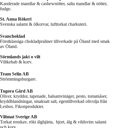
Kanderade mandlar & cashewnötter, salta mandlar & nötter,
fudge.
St. Anna Rökeri
Svenska salami & ölkorvar, lufttorkat charkuteri.
Svanchoklad
Förstklassiga chokladpraliner tillverkade på Öland med smak
av Öland.
Sörmlands jakt o vilt
Viltkebab & korv.
Team Selin AB
Strömmingsburgare.
Togora Gård AB
Oliver, kryddor, tapenade, balsamvinäger, pesto, tomatsåser,
kryddblandningar, smaksatt salt, egentillverkad olivolja från
Lesbos. Fikonprodukter.
Viltmat Sverige AB
Torkat renskav, rökt älghjärta, hjort, älg & vildsvins salami
och korv