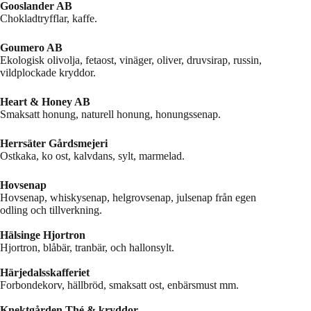
Gooslander AB
Chokladtryfflar, kaffe.
Goumero AB
Ekologisk olivolja, fetaost, vinäger, oliver, druvsirap, russin,
vildplockade kryddor.
Heart & Honey AB
Smaksatt honung, naturell honung, honungssenap.
Herrsäter Gårdsmejeri
Ostkaka, ko ost, kalvdans, sylt, marmelad.
Hovsenap
Hovsenap, whiskysenap, helgrovsenap, julsenap från egen
odling och tillverkning.
Hälsinge Hjortron
Hjortron, blåbär, tranbär, och hallonsylt.
Härjedalsskafferiet
Forbondekorv, hällbröd, smaksatt ost, enbärsmust mm.
Knektgården Thé & kryddor