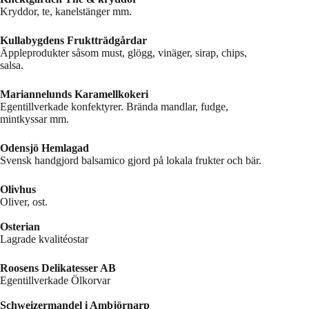
Kryddor, te, kanelstänger mm.
Kullabygdens Fruktträdgårdar
Äppleprodukter såsom must, glögg, vinäger, sirap, chips,
salsa.
Mariannelunds Karamellkokeri
Egentillverkade konfektyrer. Brända mandlar, fudge,
mintkyssar mm.
Odensjö Hemlagad
Svensk handgjord balsamico gjord på lokala frukter och bär.
Olivhus
Oliver, ost.
Osterian
Lagrade kvalitéostar
Roosens Delikatesser AB
Egentillverkade Ölkorvar
Schweizermandel i Ambjörnarp