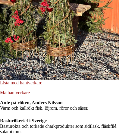
Lista med hantverkare
Mathantverkare
Ante på röken, Anders Nilsson
Varm och kallrökt fisk, löjrom, röror och såser.
Basturökeriet i Sverige
Basturökta och torkade charkprodukter som sidfläsk, fläskfilé,
salami mm.