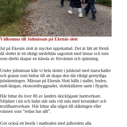
Välkomna till Julmässan på Ekenäs slott
Jul på Ekenäs slott är mycket uppskattad. Det är lätt att förstå
då slottet är ett riktigt medeltida sagoslott med tinnar och torn
som direkt skapar en känsla av förväntan och spänning.
Under julmässan klär vi hela slottet i julskrud med marschaller
och granar som bidrar till att skapa den där riktigt gemytliga
julstämningen. Mässan på Ekenäs Slott hålls i stallet, boden,
stall-längan, ekonomibyggnader, slottskällaren samt i flygeln.
Här hittar du över 80 av landets skickligaste hantverkare.
Slöjdare i trä och halm står sida vid sida med keramiker och
textilhantverkare. Här hittar alla något till släktingen eller
vännen som ”redan har allt”.
Gör också ett besök i matboden med julbordets alla