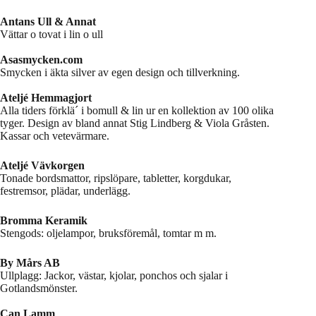
Antans Ull & Annat
Vättar o tovat i lin o ull
Asasmycken.com
Smycken i äkta silver av egen design och tillverkning.
Ateljé Hemmagjort
Alla tiders förklä´ i bomull & lin ur en kollektion av 100 olika
tyger. Design av bland annat Stig Lindberg & Viola Gråsten.
Kassar och vetevärmare.
Ateljé Vävkorgen
Tonade bordsmattor, ripslöpare, tabletter, korgdukar,
festremsor, plädar, underlägg.
Bromma Keramik
Stengods: oljelampor, bruksföremål, tomtar m m.
By Mårs AB
Ullplagg: Jackor, västar, kjolar, ponchos och sjalar i
Gotlandsmönster.
Can Lamm