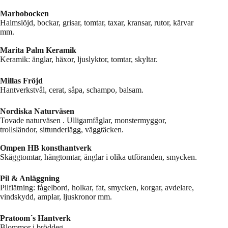
Marbobocken
Halmslöjd, bockar, grisar, tomtar, taxar, kransar, rutor, kärvar
mm.
Marita Palm Keramik
Keramik: änglar, häxor, ljuslyktor, tomtar, skyltar.
Millas Fröjd
Hantverkstvål, cerat, såpa, schampo, balsam.
Nordiska Naturväsen
Tovade naturväsen . Ulligamfåglar, monstermyggor,
trollsländor, sittunderlägg, väggtäcken.
Ompen HB konsthantverk
Skäggtomtar, hängtomtar, änglar i olika utföranden, smycken.
Pil & Anläggning
Pilflätning: fågelbord, holkar, fat, smycken, korgar, avdelare,
vindskydd, amplar, ljuskronor mm.
Pratoom´s Hantverk
Blommor i bröddeg.