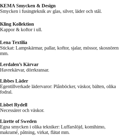
KEMA Smycken & Design
Smycken i fusingteknik av glas, silver, läder och stål.
Kling Kollektion
Kappor & koftor i ull.
Lena Textilia
Stickat: Lampskärmar, pallar, koftor, sjalar, mössor, skosnören
mm.
Lerdalen’s Kärvar
Havrekärvar, dörrkransar.
Libbes Läder
Egentillverkade lädervaror: Plånböcker, väskor, bälten, olika
fodral.
Lisbet Rydell
Necessärer och väskor.
Lizette of Sweden
Egna smycken i olika tekniker: Luffarslöjd, komihimo,
makramé, påtning, virkat, flätat mm.