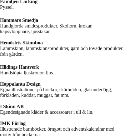
Familjen Lärking
Pyssel.
Hammars Smedja
Handgjorda smidesprodukter. Skohorn, krokar,
kapsylöppnare, ljusstakar.
Hemöstris Skinnboa
Lammskinn, lammskinnsprodukter, garn och tovade produkter
från gården.
Hildings Hantverk
Handstöpta ljuskronor, ljus.
Hoppalanta Design
Egna illustrationer på brickor, skärbräden, glasunderlägg,
förkläden, kuddar, muggar, fat mm.
I Skinn AB
Egendesignade kläder & accessoarer i ull & lin.
IMK Förlag
Illustrerade barnböcker, örngott och adventskalendrar med
motiv från böckerna.