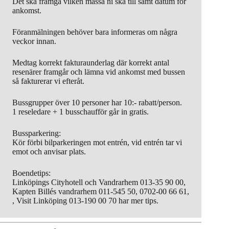
Det ska framgå vilken mässa ni ska till samt datum för
ankomst.
Föranmälningen behöver bara informeras om några
veckor innan.
Medtag korrekt fakturaunderlag där korrekt antal
resenärer framgår och lämna vid ankomst med bussen
så fakturerar vi efteråt.
Bussgrupper över 10 personer har 10:- rabatt/person.
1 reseledare + 1 busschaufför går in gratis.
Bussparkering:
Kör förbi bilparkeringen mot entrén, vid entrén tar vi
emot och anvisar plats.
Boendetips:
Linköpings Cityhotell och Vandrarhem 013-35 90 00,
Kapten Billés vandrarhem 011-545 50, 0702-00 66 61,
, Visit Linköping 013-190 00 70 har mer tips.