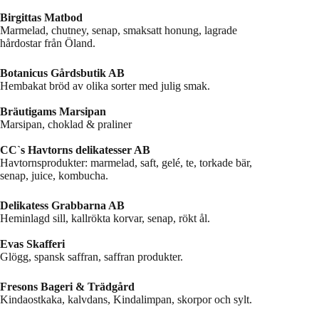
Birgittas Matbod
Marmelad, chutney, senap, smaksatt honung, lagrade
hårdostar från Öland.
Botanicus Gårdsbutik AB
Hembakat bröd av olika sorter med julig smak.
Bräutigams Marsipan
Marsipan, choklad & praliner
CC`s Havtorns delikatesser AB
Havtornsprodukter: marmelad, saft, gelé, te, torkade bär,
senap, juice, kombucha.
Delikatess Grabbarna AB
Heminlagd sill, kallrökta korvar, senap, rökt ål.
Evas Skafferi
Glögg, spansk saffran, saffran produkter.
Fresons Bageri & Trädgård
Kindaostkaka, kalvdans, Kindalimpan, skorpor och sylt.