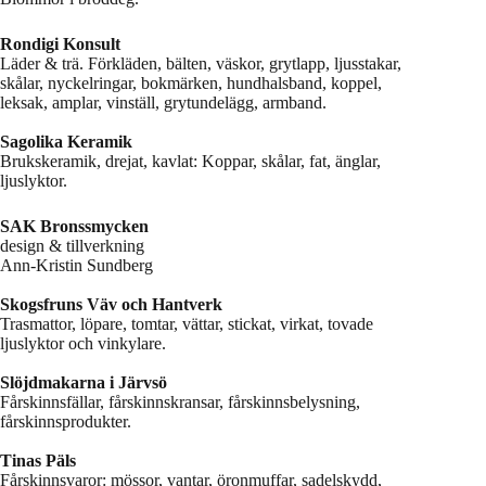
Rondigi Konsult
Läder & trä. Förkläden, bälten, väskor, grytlapp, ljusstakar,
skålar, nyckelringar, bokmärken, hundhalsband, koppel,
leksak, amplar, vinställ, grytundelägg, armband.
Sagolika Keramik
Brukskeramik, drejat, kavlat: Koppar, skålar, fat, änglar,
ljuslyktor.
SAK Bronssmycken
design & tillverkning
Ann-Kristin Sundberg
Skogsfruns Väv och Hantverk
Trasmattor, löpare, tomtar, vättar, stickat, virkat, tovade
ljuslyktor och vinkylare.
Slöjdmakarna i Järvsö
Fårskinnsfällar, fårskinnskransar, fårskinnsbelysning,
fårskinnsprodukter.
Tinas Päls
Fårskinnsvaror: mössor, vantar, öronmuffar, sadelskydd,