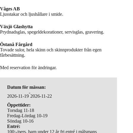
Våges AB
Ljusstakar och ljushållare i smide.
Växjö Glashytta
Prydnadsglas, spegeldekorationer, servisglas, gravering.
Östanå Fårgård
Tovade sulor, hela skinn och skinnprodukter från egen
fårbesättning.
Med reservation för ändringar.
Datum för mässan:
-
2026-11-19
2026-11-22
Öppettider:
Torsdag 11-18
Fredag-Lördag 10-19
Söndag 10-16
Entré:
100:-/pers, barn under 12 år fri entré i målsmans