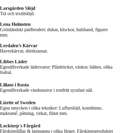
Larsgården Slöjd
Trä och textilslöjd.
Lena Holmsten
Grönländskt pärlbroderi: dukar, klockor, halsband, figurer
mm.
Lerdalen’s Kärvar
Havrekärvar, dörrkransar.
Libbes Läder
Egentillverkade lädervaror: Plånböcker, väskor, bälten, olika
fodral.
Lillans i Kosta
Egentillverkade vindsnurror i rostfritt syrafast stål.
Lizette of Sweden
Egna smycken i olika tekniker: Luffarslöjd, komihimo,
makramé, påtning, virkat, flätat mm.
Locktorp´s Fårgård
Fårskinnfällar & lamnappa i olika färger. Fårskinnsprodukter