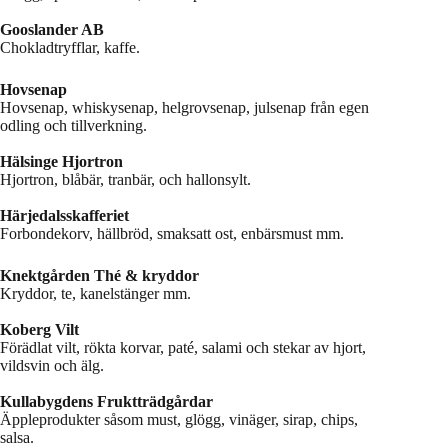
Gooslander AB
Chokladtryfflar, kaffe.
Hovsenap
Hovsenap, whiskysenap, helgrovsenap, julsenap från egen
odling och tillverkning.
Hälsinge Hjortron
Hjortron, blåbär, tranbär, och hallonsylt.
Härjedalsskafferiet
Forbondekorv, hällbröd, smaksatt ost, enbärsmust mm.
Knektgården Thé & kryddor
Kryddor, te, kanelstänger mm.
Koberg Vilt
Förädlat vilt, rökta korvar, paté, salami och stekar av hjort,
vildsvin och älg.
Kullabygdens Fruktträdgårdar
Äppleprodukter såsom must, glögg, vinäger, sirap, chips,
salsa.