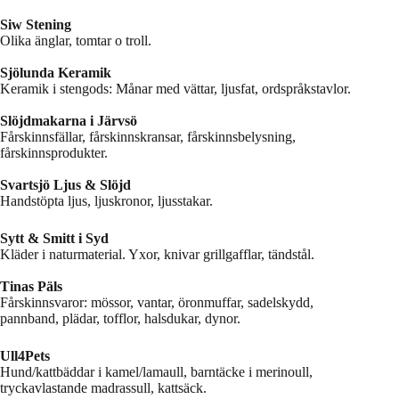
Siw Stening
Olika änglar, tomtar o troll.
Sjölunda Keramik
Keramik i stengods: Månar med vättar, ljusfat, ordspråkstavlor.
Slöjdmakarna i Järvsö
Fårskinnsfällar, fårskinnskransar, fårskinnsbelysning,
fårskinnsprodukter.
Svartsjö Ljus & Slöjd
Handstöpta ljus, ljuskronor, ljusstakar.
Sytt & Smitt i Syd
Kläder i naturmaterial. Yxor, knivar grillgafflar, tändstål.
Tinas Päls
Fårskinnsvaror: mössor, vantar, öronmuffar, sadelskydd,
pannband, plädar, tofflor, halsdukar, dynor.
Ull4Pets
Hund/kattbäddar i kamel/lamaull, barntäcke i merinoull,
tryckavlastande madrassull, kattsäck.