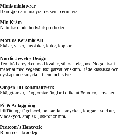
Mimis miniatyrer
Handgjorda miniatyrsmycken i cernitlera.
Min Kräm
Naturbaserade hudvårdsprodukter.
Moruds Keramik AB
Skålar, vaser, ljusstakar, kulor, koppar.
Nordic Jewelry Design
Tenntrådssmycken med kvalité, stil och elegans. Noga utvalt
material med vegetabiliskt garvat renskinn. Både klassiska och
nyskapande smycken i tenn och silver.
Ompen HB konsthantverk
Skäggtomtar, hängtomtar, änglar i olika utföranden, smycken.
Pil & Anläggning
Pilflätning: fågelbord, holkar, fat, smycken, korgar, avdelare,
vindskydd, amplar, ljuskronor mm.
Pratoom´s Hantverk
Blommor i bröddeg.