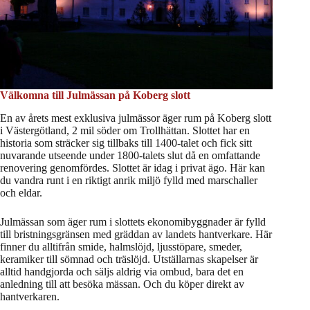
Välkomna till Julmässan på Koberg slott
En av årets mest exklusiva julmässor äger rum på Koberg slott
i Västergötland, 2 mil söder om Trollhättan. Slottet har en
historia som sträcker sig tillbaks till 1400-talet och fick sitt
nuvarande utseende under 1800-talets slut då en omfattande
renovering genomfördes. Slottet är idag i privat ägo. Här kan
du vandra runt i en riktigt anrik miljö fylld med marschaller
och eldar.
Julmässan som äger rum i slottets ekonomibyggnader är fylld
till bristningsgränsen med gräddan av landets hantverkare. Här
finner du alltifrån smide, halmslöjd, ljusstöpare, smeder,
keramiker till sömnad och träslöjd. Utställarnas skapelser är
alltid handgjorda och säljs aldrig via ombud, bara det en
anledning till att besöka mässan. Och du köper direkt av
hantverkaren.