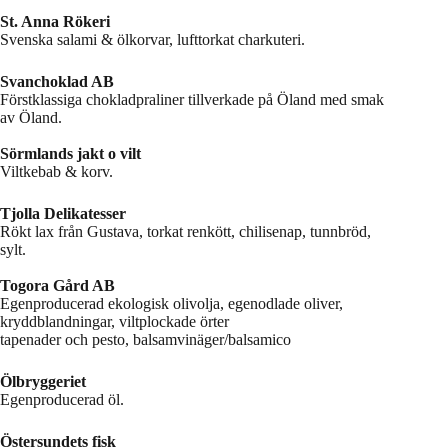
St. Anna Rökeri
Svenska salami & ölkorvar, lufttorkat charkuteri.
Svanchoklad AB
Förstklassiga chokladpraliner tillverkade på Öland med smak
av Öland.
Sörmlands jakt o vilt
Viltkebab & korv.
Tjolla Delikatesser
Rökt lax från Gustava, torkat renkött, chilisenap, tunnbröd,
sylt.
Togora Gård AB
Egenproducerad ekologisk olivolja, egenodlade oliver,
kryddblandningar, viltplockade örter
tapenader och pesto, balsamvinäger/balsamico
Ölbryggeriet
Egenproducerad öl.
Östersundets fisk