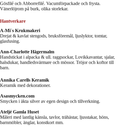
Gösfilé och Abborrefilé. Vacumförpackade och frysta.
Vänerlöjrom på burk, olika storlekar.
Hantverkare
A-Mi´s Krukmakeri
Drejat & kavlat stengods, bruksföremål, ljuslyktor, tomtar,
glasfusing.
Ann-Charlotte Hägermalm
Handstickat i alpacka & ull. raggsockar, Lovikkavantar, sjalar,
halsdukar, handledsvärmare och mössor. Tröjor och koftor till
barn.
Annika Carells Keramik
Keramik med dekorationer.
Asasmycken.com
Smycken i äkta silver av egen design och tillverkning.
Ateljé Gamla Huset
Måleri med lantlig känsla, tavlor, trähästar, ljusstakar, höns,
barnmöbler, änglar, konstkort mm.