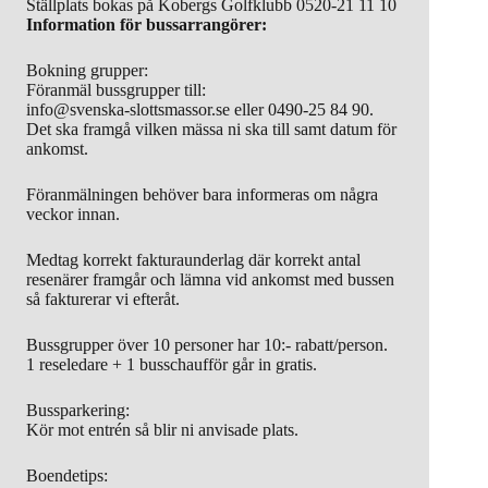
Ställplats bokas på Kobergs Golfklubb 0520-21 11 10
Information för bussarrangörer:
Bokning grupper:
Föranmäl bussgrupper till:
info@svenska-slottsmassor.se eller 0490-25 84 90.
Det ska framgå vilken mässa ni ska till samt datum för
ankomst.
Föranmälningen behöver bara informeras om några
veckor innan.
Medtag korrekt fakturaunderlag där korrekt antal
resenärer framgår och lämna vid ankomst med bussen
så fakturerar vi efteråt.
Bussgrupper över 10 personer har 10:- rabatt/person.
1 reseledare + 1 busschaufför går in gratis.
Bussparkering:
Kör mot entrén så blir ni anvisade plats.
Boendetips: