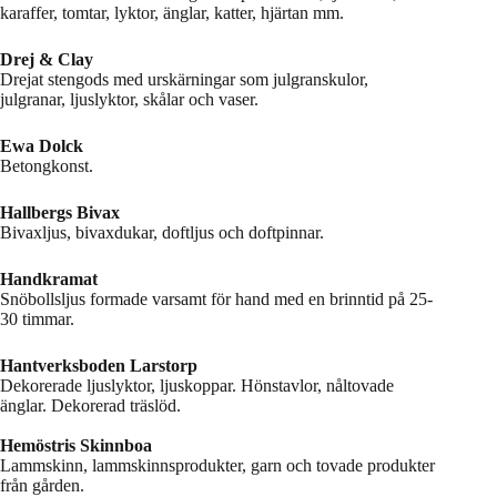
karaffer, tomtar, lyktor, änglar, katter, hjärtan mm.
Drej & Clay
Drejat stengods med urskärningar som julgranskulor,
julgranar, ljuslyktor, skålar och vaser.
Ewa Dolck
Betongkonst.
Hallbergs Bivax
Bivaxljus, bivaxdukar, doftljus och doftpinnar.
Handkramat
Snöbollsljus formade varsamt för hand med en brinntid på 25-
30 timmar.
Hantverksboden Larstorp
Dekorerade ljuslyktor, ljuskoppar. Hönstavlor, nåltovade
änglar. Dekorerad träslöd.
Hemöstris Skinnboa
Lammskinn, lammskinnsprodukter, garn och tovade produkter
från gården.