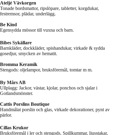
Ateljé Vävkorgen
Tonade bordsmattor, ripslöpare, tabletter, korgdukar,
festremsor, plädar, underlägg.
Be Kind
Egensydda mössor till vuxna och barn.
Bibes Sykällare
Barnkläder, dockkläder, spishandukar, virkade & sydda
gosedjur, smycken av hematit.
Bromma Keramik
Stengods: oljelampor, bruksföremål, tomtar m m.
By Mårs AB
Ullplagg: Jackor, västar, kjolar, ponchos och sjalar i
Gotlandsmönster.
Cattis Porslins Boutique
Handmålat porslin och glas, virkade dekorationer, pynt av
pärlor.
Cillas Krukor
Bruksföremål i ler och stengods. Spillkummar, ljusstakar,