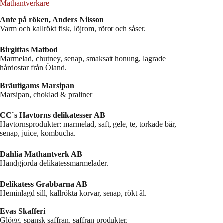
Mathantverkare
Ante på röken, Anders Nilsson
Varm och kallrökt fisk, löjrom, röror och såser.
Birgittas Matbod
Marmelad, chutney, senap, smaksatt honung, lagrade
hårdostar från Öland.
Bräutigams Marsipan
Marsipan, choklad & praliner
CC`s Havtorns delikatesser AB
Havtornsprodukter: marmelad, saft, gele, te, torkade bär,
senap, juice, kombucha.
Dahlia Mathantverk AB
Handgjorda delikatessmarmelader.
Delikatess Grabbarna AB
Heminlagd sill, kallrökta korvar, senap, rökt ål.
Evas Skafferi
Glögg, spansk saffran, saffran produkter.