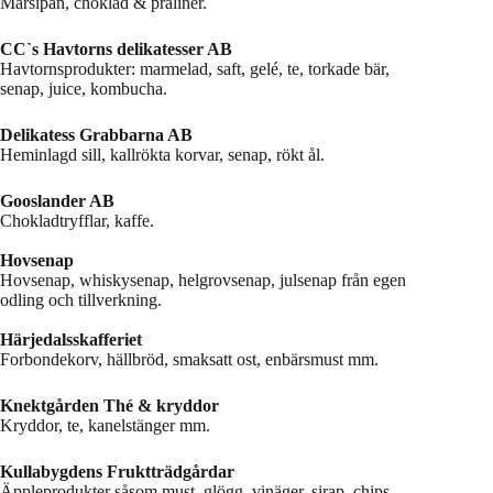
Marsipan, choklad & praliner.
CC`s Havtorns delikatesser AB
Havtornsprodukter: marmelad, saft, gelé, te, torkade bär,
senap, juice, kombucha.
Delikatess Grabbarna AB
Heminlagd sill, kallrökta korvar, senap, rökt ål.
Gooslander AB
Chokladtryfflar, kaffe.
Hovsenap
Hovsenap, whiskysenap, helgrovsenap, julsenap från egen
odling och tillverkning.
Härjedalsskafferiet
Forbondekorv, hällbröd, smaksatt ost, enbärsmust mm.
Knektgården Thé & kryddor
Kryddor, te, kanelstänger mm.
Kullabygdens Fruktträdgårdar
Äppleprodukter såsom must, glögg, vinäger, sirap, chips,