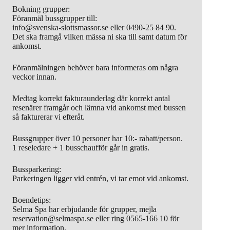
Bokning grupper:
Föranmäl bussgrupper till:
info@svenska-slottsmassor.se eller 0490-25 84 90.
Det ska framgå vilken mässa ni ska till samt datum för
ankomst.
Föranmälningen behöver bara informeras om några
veckor innan.
Medtag korrekt fakturaunderlag där korrekt antal
resenärer framgår och lämna vid ankomst med bussen
så fakturerar vi efteråt.
Bussgrupper över 10 personer har 10:- rabatt/person.
1 reseledare + 1 busschaufför går in gratis.
Bussparkering:
Parkeringen ligger vid entrén, vi tar emot vid ankomst.
Boendetips:
Selma Spa har erbjudande för grupper, mejla
reservation@selmaspa.se eller ring 0565-166 10 för
mer information.