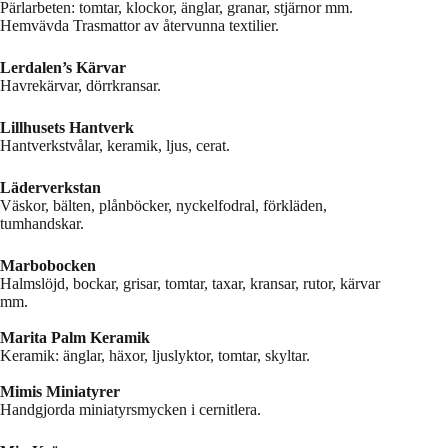
Pärlarbeten: tomtar, klockor, änglar, granar, stjärnor mm.
Hemvävda Trasmattor av återvunna textilier.
Lerdalen’s Kärvar
Havrekärvar, dörrkransar.
Lillhusets Hantverk
Hantverkstvålar, keramik, ljus, cerat.
Läderverkstan
Väskor, bälten, plånböcker, nyckelfodral, förkläden,
tumhandskar.
Marbobocken
Halmslöjd, bockar, grisar, tomtar, taxar, kransar, rutor, kärvar
mm.
Marita Palm Keramik
Keramik: änglar, häxor, ljuslyktor, tomtar, skyltar.
Mimis Miniatyrer
Handgjorda miniatyrsmycken i cernitlera.