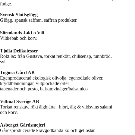
fudge.
Svensk Slottsglögg
Glögg, spansk saffran, saffran produkter.
Sörmlands Jakt o Vilt
Viltkebab och korv.
Tjolla Delikatesser
Rökt lax från Gustava, torkat renkött, chilisenap, tunnbröd,
sylt.
Togora Gård AB
Egenproducerad ekologisk olivolja, egenodlade oliver,
kryddblandningar, viltplockade örter
tapenader och pesto, balsamvinäger/balsamico
Viltmat Sverige AB
Torkat renskav, rökt älghjärta, hjort, älg & vildsvins salami
och korv.
Åsberget Gårdsmejeri
Gårdsproducerade kravgodkända ko och get ostar.