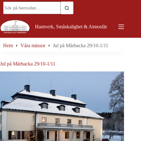
Skip
No
to
results
content
Hantverk, Småskalighet & Atmosfär
Hem
Våra mässor
Jul på Mårbacka 29/10-1/11
Jul på Mårbacka 29/10-1/11