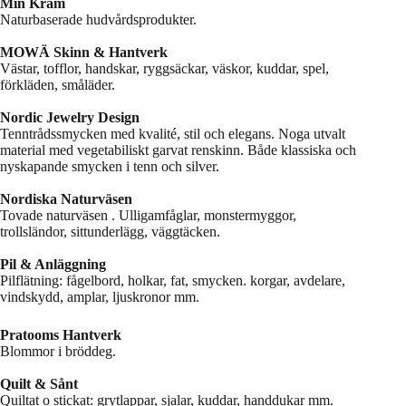
Min Kräm
Naturbaserade hudvårdsprodukter.
MOWÄ Skinn & Hantverk
Västar, tofflor, handskar, ryggsäckar, väskor, kuddar, spel,
förkläden, småläder.
Nordic Jewelry Design
Tenntrådssmycken med kvalité, stil och elegans. Noga utvalt
material med vegetabiliskt garvat renskinn. Både klassiska och
nyskapande smycken i tenn och silver.
Nordiska Naturväsen
Tovade naturväsen . Ulligamfåglar, monstermyggor,
trollsländor, sittunderlägg, väggtäcken.
Pil & Anläggning
Pilflätning: fågelbord, holkar, fat, smycken. korgar, avdelare,
vindskydd, amplar, ljuskronor mm.
Pratooms Hantverk
Blommor i bröddeg.
Quilt & Sånt
Quiltat o stickat: grytlappar, sjalar, kuddar, handdukar mm.