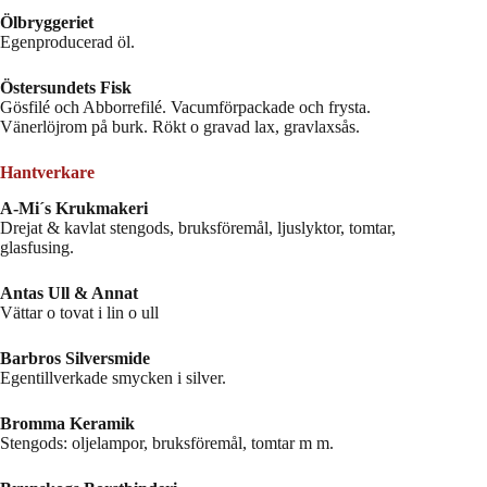
Ölbryggeriet
Egenproducerad öl.
Östersundets Fisk
Gösfilé och Abborrefilé. Vacumförpackade och frysta.
Vänerlöjrom på burk. Rökt o gravad lax, gravlaxsås.
Hantverkare
A-Mi´s Krukmakeri
Drejat & kavlat stengods, bruksföremål, ljuslyktor, tomtar,
glasfusing.
Antas Ull & Annat
Vättar o tovat i lin o ull
Barbros Silversmide
Egentillverkade smycken i silver.
Bromma Keramik
Stengods: oljelampor, bruksföremål, tomtar m m.