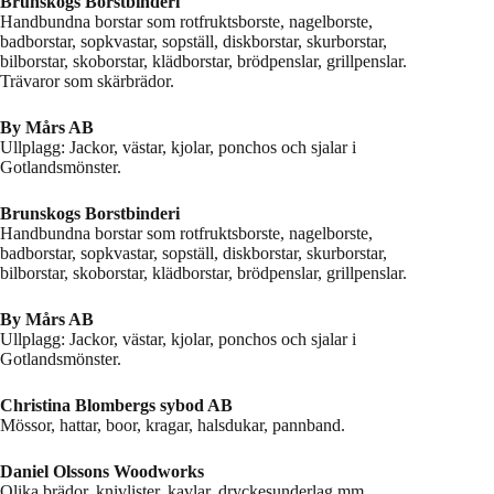
Brunskogs Borstbinderi
Handbundna borstar som rotfruktsborste, nagelborste,
badborstar, sopkvastar, sopställ, diskborstar, skurborstar,
bilborstar, skoborstar, klädborstar, brödpenslar, grillpenslar.
Trävaror som skärbrädor.
By Mårs AB
Ullplagg: Jackor, västar, kjolar, ponchos och sjalar i
Gotlandsmönster.
Brunskogs Borstbinderi
Handbundna borstar som rotfruktsborste, nagelborste,
badborstar, sopkvastar, sopställ, diskborstar, skurborstar,
bilborstar, skoborstar, klädborstar, brödpenslar, grillpenslar.
By Mårs AB
Ullplagg: Jackor, västar, kjolar, ponchos och sjalar i
Gotlandsmönster.
Christina Blombergs sybod AB
Mössor, hattar, boor, kragar, halsdukar, pannband.
Daniel Olssons Woodworks
Olika brädor, knivlister, kavlar. dryckesunderlag mm.