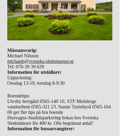
Mässansvarig:
Michael Nilsson
michaeln@svenska-slottsmassor.se
Tel: 070-39 39 629
Information för utställare:
Uppackning:
Onsdag 13-19, torsdag 8-9:30
Boendetips:
Ulvsby herrgård 0565-140 10, STF Medskogs
vandrarhem 0565-321 23. Sunne Turistbyrå 0565-164
00 ger fler tips på bra boende
Husvagns-/husbilsparkering bokas hos Svenska
Slottsmässor för 400 kr. Obs begränsat antal!
Information för bussarrangörer: