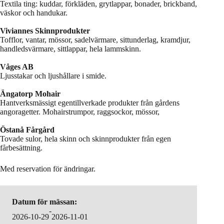
Textila ting: kuddar, förkläden, grytlappar, bonader, brickband,
väskor och handukar.
Viviannes Skinnprodukter
Tofflor, vantar, mössor, sadelvärmare, sittunderlag, kramdjur,
handledsvärmare, sittlappar, hela lammskinn.
Våges AB
Ljusstakar och ljushållare i smide.
Ängatorp Mohair
Hantverksmässigt egentillverkade produkter från gårdens
angoragetter. Mohairstrumpor, raggsockor, mössor,
Östanå Fårgård
Tovade sulor, hela skinn och skinnprodukter från egen
fårbesättning.
Med reservation för ändringar.
Datum för mässan:
-
2026-10-29
2026-11-01