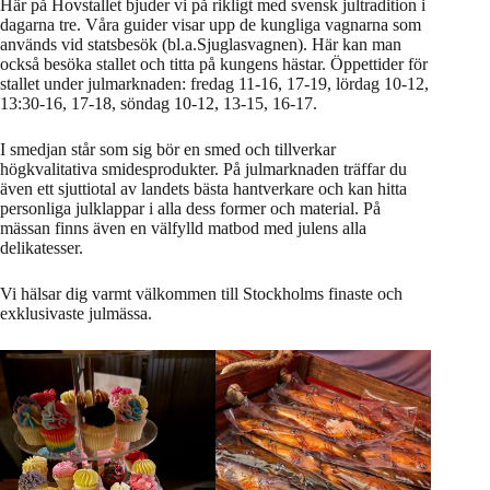
Här på Hovstallet bjuder vi på rikligt med svensk jultradition i
dagarna tre. Våra guider visar upp de kungliga vagnarna som
används vid statsbesök (bl.a.Sjuglasvagnen). Här kan man
också besöka stallet och titta på kungens hästar. Öppettider för
stallet under julmarknaden: fredag 11-16, 17-19, lördag 10-12,
13:30-16, 17-18, söndag 10-12, 13-15, 16-17.
I smedjan står som sig bör en smed och tillverkar
högkvalitativa smidesprodukter. På julmarknaden träffar du
även ett sjuttiotal av landets bästa hantverkare och kan hitta
personliga julklappar i alla dess former och material. På
mässan finns även en välfylld matbod med julens alla
delikatesser.
Vi hälsar dig varmt välkommen till Stockholms finaste och
exklusivaste julmässa.