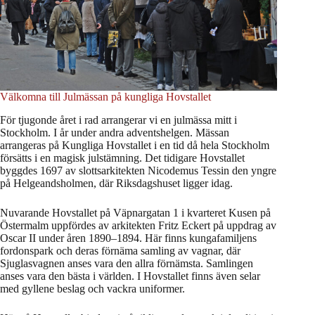
Välkomna till Julmässan på kungliga Hovstallet
För tjugonde året i rad arrangerar vi en julmässa mitt i
Stockholm. I år under andra adventshelgen. Mässan
arrangeras på Kungliga Hovstallet i en tid då hela Stockholm
försätts i en magisk julstämning. Det tidigare Hovstallet
byggdes 1697 av slottsarkitekten Nicodemus Tessin den yngre
på Helgeandsholmen, där Riksdagshuset ligger idag.
Nuvarande Hovstallet på Väpnargatan 1 i kvarteret Kusen på
Östermalm uppfördes av arkitekten Fritz Eckert på uppdrag av
Oscar II under åren 1890–1894. Här finns kungafamiljens
fordonspark och deras förnäma samling av vagnar, där
Sjuglasvagnen anses vara den allra förnämsta. Samlingen
anses vara den bästa i världen. I Hovstallet finns även selar
med gyllene beslag och vackra uniformer.