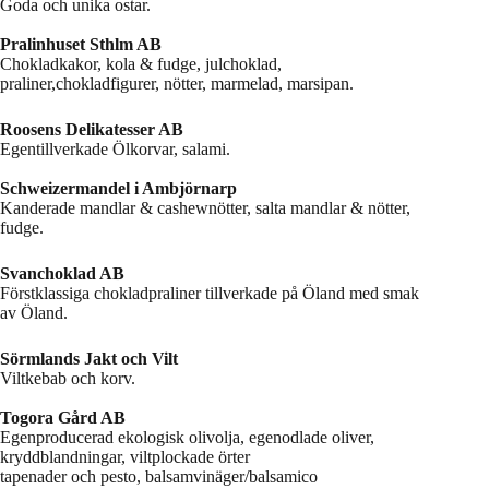
Goda och unika ostar.
Pralinhuset Sthlm AB
Chokladkakor, kola & fudge, julchoklad,
praliner,chokladfigurer, nötter, marmelad, marsipan.
Roosens Delikatesser AB
Egentillverkade Ölkorvar, salami.
Schweizermandel i Ambjörnarp
Kanderade mandlar & cashewnötter, salta mandlar & nötter,
fudge.
Svanchoklad AB
Förstklassiga chokladpraliner tillverkade på Öland med smak
av Öland.
Sörmlands Jakt och Vilt
Viltkebab och korv.
Togora Gård AB
Egenproducerad ekologisk olivolja, egenodlade oliver,
kryddblandningar, viltplockade örter
tapenader och pesto, balsamvinäger/balsamico