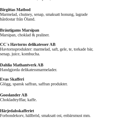
Birgittas Matbod
Marmelad, chutney, senap, smaksatt honung, lagrade
hårdostar från Öland.
Bräutigams Marsipan
Marsipan, choklad & praliner.
CC`s Havtorns delikatesser AB
Havtornsprodukter: marmelad, saft, gele, te, torkade bär,
senap, juice, kombucha.
Dahlia Mathantverk AB
Handgjorda delikatessmarmelader.
Evas Skafferi
Glögg, spansk saffran, saffran produkter.
Gooslander AB
Chokladtryfflar, kaffe.
Härjedalsskafferiet
Forbondekorv, hällbröd, smaksatt ost, enbärsmust mm.