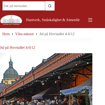
Skip
No
to
results
content
Hantverk, Småskalighet & Atmosfär
Hem
Våra mässor
Jul på Hovstallet 4-6/12
Jul på Hovstallet 4-6/12