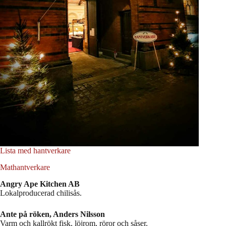
Lista med hantverkare
Mathantverkare
Angry Ape Kitchen AB
Lokalproducerad chilisås.
Ante på röken, Anders Nilsson
Varm och kallrökt fisk, löjrom, röror och såser.