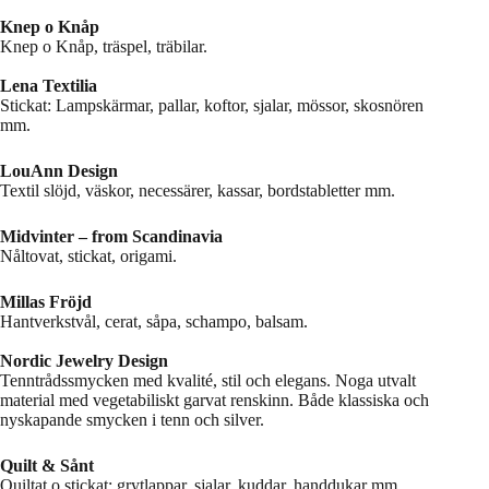
Knep o Knåp
Knep o Knåp, träspel, träbilar.
Lena Textilia
Stickat: Lampskärmar, pallar, koftor, sjalar, mössor, skosnören
mm.
LouAnn Design
Textil slöjd, väskor, necessärer, kassar, bordstabletter mm.
Midvinter – from Scandinavia
Nåltovat, stickat, origami.
Millas Fröjd
Hantverkstvål, cerat, såpa, schampo, balsam.
Nordic Jewelry Design
Tenntrådssmycken med kvalité, stil och elegans. Noga utvalt
material med vegetabiliskt garvat renskinn. Både klassiska och
nyskapande smycken i tenn och silver.
Quilt & Sånt
Quiltat o stickat: grytlappar, sjalar, kuddar, handdukar mm.