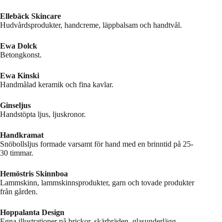
Ellebäck Skincare
Hudvårdsprodukter, handcreme, läppbalsam och handtvål.
Ewa Dolck
Betongkonst.
Ewa Kinski
Handmålad keramik och fina kavlar.
Ginseljus
Handstöpta ljus, ljuskronor.
Handkramat
Snöbollsljus formade varsamt för hand med en brinntid på 25-
30 timmar.
Hemöstris Skinnboa
Lammskinn, lammskinnsprodukter, garn och tovade produkter
från gården.
Hoppalanta Design
Egna illustrationer på brickor, skärbräden, glasunderlägg,