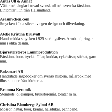
Antas Ull & Annat
Vättar och änglar i tovad svensk ull och svenska fårskinn.
Lintomtar i lin från Hälsingland.
Asasmycken.com
Smycken i äkta silver av egen design och tillverkning.
Ateljé Kristina Brusvall
Handsmidda smycken i 925 sterlingsilver. Armband, ringar
mm i olika design.
Bjärsäterstorps Lammproduktion
Fårskinn, boor, tryckta fällar, kuddar, cykelsitsar, stickat, garn
mm.
Boksmart AB
Handritade sagoböcker om svensk historia, målarbok med
illustrationer från böckerna.
Bromma Keramik
Stengods: oljelampor, bruksföremål, tomtar m m.
Christina Blombergs Sybod AB
Mössor, hattar, boor, kragar, halsdukar, pannband.