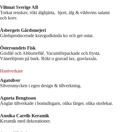
Viltmat Sverige AB
Torkat renskav, rökt älghjärta, hjort, älg & vildsvins salami
och korv.
Åsbergets Gårdsmejeri
Gårdsproducerade kravgodkända ko och get ostar.
Östersundets Fisk
Gösfilé och Abborrefilé. Vacumförpackade och frysta.
Vänerlöjrom på burk. Rökt o gravad lax, gravlaxsås.
Hantverkare
Agatsilver
Silversmycken i egen design & tillverkning.
Agneta Bengtsson
Änglar tillverkade i bomullsgarn, olika färger, olika storlekar.
Annika Carells Keramik
Keramik med dekorationer.