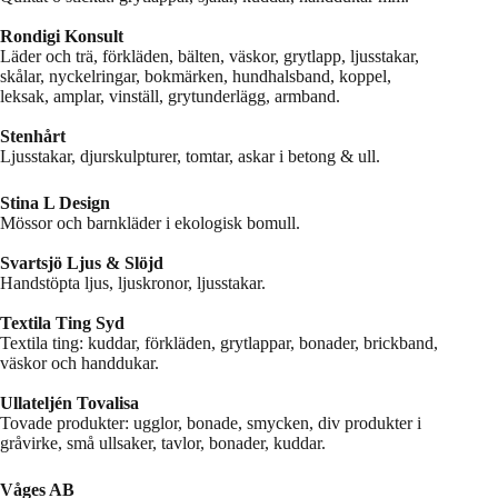
Rondigi Konsult
Läder och trä, förkläden, bälten, väskor, grytlapp, ljusstakar,
skålar, nyckelringar, bokmärken, hundhalsband, koppel,
leksak, amplar, vinställ, grytunderlägg, armband.
Stenhårt
Ljusstakar, djurskulpturer, tomtar, askar i betong & ull.
Stina L Design
Mössor och barnkläder i ekologisk bomull.
Svartsjö Ljus & Slöjd
Handstöpta ljus, ljuskronor, ljusstakar.
Textila Ting Syd
Textila ting: kuddar, förkläden, grytlappar, bonader, brickband,
väskor och handdukar.
Ullateljén Tovalisa
Tovade produkter: ugglor, bonade, smycken, div produkter i
gråvirke, små ullsaker, tavlor, bonader, kuddar.
Våges AB